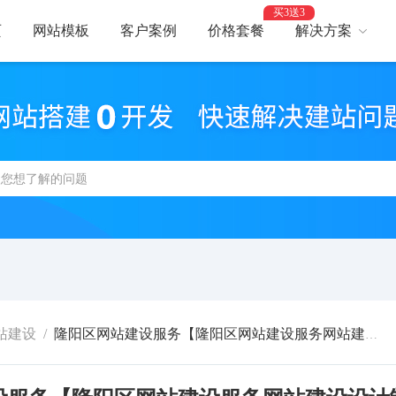
买3送3
页
网站模板
客户案例
价格套餐
解决方案
AI建站
网
智能建站，高效优化
助力
网站支付
网
报名、预约、支付
开启
百度优化
网
获客转化更轻松
精美
网站安全
高
防攻击，支持IPv6
建站
站建设
/
隆阳区网站建设服务【隆阳区网站建设服务网站建设设