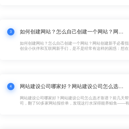
打水漂还冤！”这话听着耳熟不？现在连卖煎饼的大妈都搞起
个拿得出手的公司网站，还真不好意思说自己是“数字化企业”
如何创建网站？怎么自己创建一个网站？网站创建新手必看指南！
3
如何创建网站？怎么自己创建一个网站？网站创建新手必看指
创业小伙伴和互联网新手们，是不是经常有这样的困惑：想在
展示下自家的产品和服务，却苦于不知道如何下手创建网站？
天咱们就来聊聊这个话题——网站创建，让你看完之后，自己
手，快速搞定一个炫酷的网站！
网站建设公司哪家好？网站建设公司怎么选才靠谱？
4
网站建设公司哪家好？网站建设公司怎么选才靠谱？前几天帮
司，翻了50多家网站报价单，发现这行水深得能养鲸鱼——有的
全年维护，有的光设计费就要8万，看得人直犯迷糊。