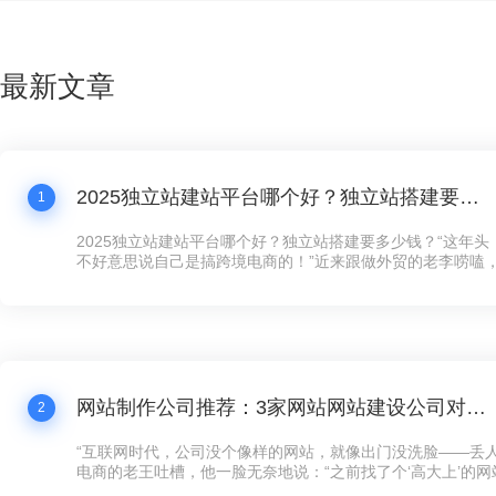
最新文章
2025独立站建站平台哪个好？独立站搭建要多少钱？
1
2025独立站建站平台哪个好？独立站搭建要多少钱？“这年
不好意思说自己是搞跨境电商的！”近来跟做外贸的老李唠嗑
跟我炫耀新上线的独立站，“以前在第三方平台卖货，规则都
量费贵得离谱，客户还留不住。现在自己搞个独立站，客户数
想怎么玩就怎么玩！”这话听着耳熟不？现在连卖手工艺品的
建独立站了，没个像样的网站，还真跟不上这波数字化浪潮。
网站制作公司推荐：3家网站网站建设公司对比，公司网站制作需要多少钱？
2
“互联网时代，公司没个像样的网站，就像出门没洗脸——丢人
电商的老王吐槽，他一脸无奈地说：“之前找了个‘高大上’的
司，花了五万大洋，结果网站卡得像蜗牛，客户点两下就跑了