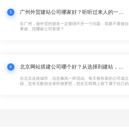
广州外贸建站公司哪家好？听听过来人的一点体会
5
在广州，做外贸的朋友一定都绕不开一个问题：我要不要做自
果做，找哪家公司靠谱？
北京网站搭建公司哪个好？从选择到建站，这些你必须知道的事
6
在北京这座城市，信息像风一样流动。每天都有新的公司成立
级，也有无数创业者怀揣梦想，想在互联网上留下属于自己的
多企业来说，第一步不是找到投资人，也不是租一个写字楼，
可以对外展示的“家”——网站。