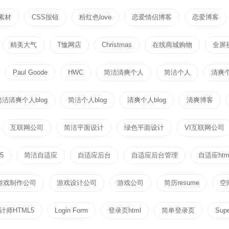
素材
CSS按钮
粉红色love
恋爱情侣博客
恋爱博客
精美大气
T恤网店
Christmas
在线商城购物
全屏
Paul Goode
HWC
简洁清爽个人
简洁个人
清爽
简洁清爽个人blog
简洁个人blog
清爽个人blog
清爽博客
互联网公司
简洁平面设计
绿色平面设计
VI互联网公司
5
简洁自适应
自适应后台
自适应后台管理
自适应htm
游戏制作公司
游戏设计公司
游戏公司
简历resume
空
计师HTML5
Login Form
登录页html
简单登录页
Sup