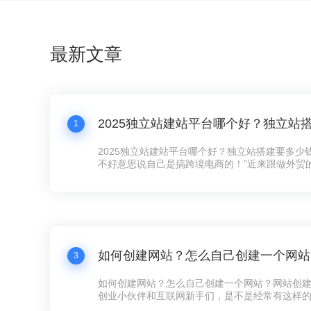
最新文章
1
2025独立站建站平台哪个好？独立站搭建要多少
不好意思说自己是搞跨境电商的！”近来跟做外贸
跟我炫耀新上线的独立站，“以前在第三方平台卖
量费贵得离谱，客户还留不住。现在自己搞个独
想怎么玩就怎么玩！”这话听着耳熟不？现在连卖
建独立站了，没个像样的网站，还真跟不上这波
3
如何创建网站？怎么自己创建一个网站？网站创
创业小伙伴和互联网新手们，是不是经常有这样
展示下自家的产品和服务，却苦于不知道如何下