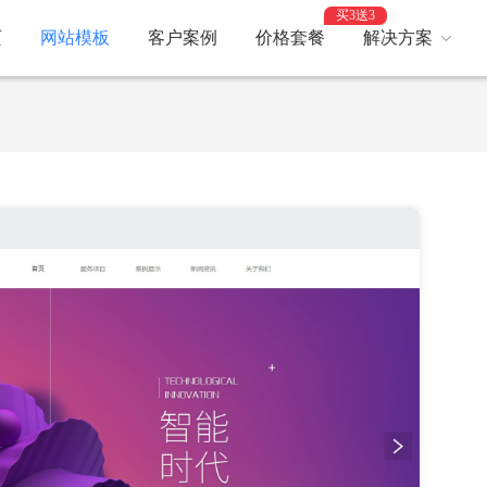
买3送3
页
网站模板
客户案例
价格套餐
解决方案
服务繁忙，请稍后再试。
AI建站
网
智能建站，高效优化
助力
网站支付
网
报名、预约、支付
开启
百度优化
网
获客转化更轻松
精美
网站安全
高
防攻击，支持IPv6
建站