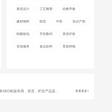
展览设计
工艺雕塑
幼教早教
建材物料
医院
中医
知识产权
鞋帽箱包
手机数码
美容护肤
安保服务
食品饮料
育苗种植
“官网高端IT公司模板”是凡科建站3000+套网站模板之一，此套网站模板图片素材定期更新，简单易操作，小白也会使用；而且拥有SEO框架布局，首页、栏目产品及文章页均可独立设置标题/关键词/描述；后台直接修改联系方式、传真、邮箱、地址等，修改更加方便；同一个后台管理，四网合一，用户体验好！
查看更多>