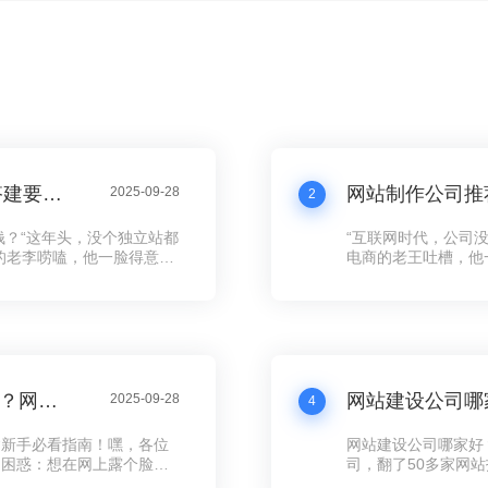
2025独立站建站平台哪个好？独立站搭建要多少钱？
2025-09-28
2
钱？“这年头，没个独立站都
“互联网时代，公司
的老李唠嗑，他一脸得意地
电商的老王吐槽，他
货，规则都是人家定的，流
司，花了五万大洋，
立站，客户数据全在手里，
打水漂还冤！”这话
手工艺品的阿姨都开始琢磨
个拿得出手的公司网
数字化浪潮。
如何创建网站？怎么自己创建一个网站？网站创建新手必看指南！
2025-09-28
4
建新手必看指南！嘿，各位
网站建设公司哪家好
的困惑：想在网上露个脸，
司，翻了50多家网站
手创建网站？别急别急，今
全年维护，有的光设