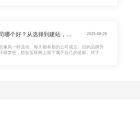
北京网站搭建公司哪个好？从选择到建站，这些你必须知道的事
2025-08-28
息像风一样流动。每天都有新的公司成立、旧的品牌升
怀揣梦想，想在互联网上留下属于自己的坐标。对于很
不是找到投资人，也不是租一个写字楼，而是拥有一个
——网站。