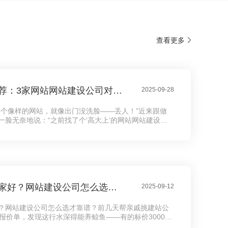
查看更多
网站制作公司推荐：3家网站网站建设公司对比，公司网站制作需要多少钱？
2025-09-28
没个像样的网站，就像出门没洗脸——丢人！”近来跟做
一脸无奈地说：“之前找了个‘高大上’的网站网站建设公
结果网站卡得像蜗牛，客户点两下就跑了，这钱花得比
听着耳熟不？现在连卖煎饼的大妈都搞起线上预约了，没
站，还真不好意思说自己是“数字化企业”。
网站建设公司哪家好？网站建设公司怎么选才靠谱？
2025-09-12
？网站建设公司怎么选才靠谱？前几天帮亲戚挑建站公
报价单，发现这行水深得能养鲸鱼——有的标价3000包
计费就要8万，看得人直犯迷糊。