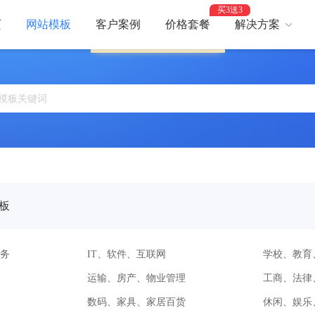
买3送3
页
网站模板
客户案例
价格套餐
解决方案
服务繁忙，请稍后再试。
AI建站
网
智能建站，高效优化
助力
网站支付
网
报名、预约、支付
开启
百度优化
网
获客转化更轻松
精美
板
网站安全
高
防攻击，支持IPv6
建站
务
IT、软件、互联网
学校、教育
运输、房产、物业管理
工商、法律
数码、家具、家居百货
休闲、娱乐