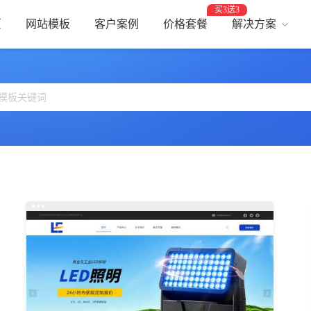
买3送3
页
网站模板
客户案例
价格套餐
解决方案
AI建站
网
智能建站，高效优化
助力
网站支付
网
报名、预约、支付
开启
百度优化
网
获客转化更轻松
精美
网站安全
高
防攻击，支持IPv6
建站