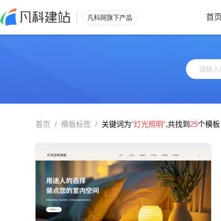
首
凡科网旗下产品
首页
/
模板标签
/
关键词为
"灯光照明"
,共找到
25
个模板