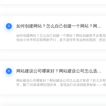
打水漂还冤！”这话听着耳熟不？现在连卖煎饼的大妈都搞起
个拿得出手的公司网站，还真不好意思说自己是“数字化企业”
如何创建网站？怎么自己创建一个网站？网站创建新手必看指南！
3
如何创建网站？怎么自己创建一个网站？网站创建新手必看指
创业小伙伴和互联网新手们，是不是经常有这样的困惑：想在
展示下自家的产品和服务，却苦于不知道如何下手创建网站？
天咱们就来聊聊这个话题——网站创建，让你看完之后，自己
手，快速搞定一个炫酷的网站！
网站建设公司哪家好？网站建设公司怎么选才靠谱？
4
网站建设公司哪家好？网站建设公司怎么选才靠谱？前几天帮
司，翻了50多家网站报价单，发现这行水深得能养鲸鱼——有的
全年维护，有的光设计费就要8万，看得人直犯迷糊。