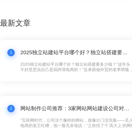
最新文章
2025独立站建站平台哪个好？独立站搭建要多少钱？
1
2025独立站建站平台哪个好？独立站搭建要多少钱？“这年
不好意思说自己是搞跨境电商的！”近来跟做外贸的老李唠嗑
跟我炫耀新上线的独立站，“以前在第三方平台卖货，规则都
量费贵得离谱，客户还留不住。现在自己搞个独立站，客户数
想怎么玩就怎么玩！”这话听着耳熟不？现在连卖手工艺品的
建独立站了，没个像样的网站，还真跟不上这波数字化浪潮。
网站制作公司推荐：3家网站网站建设公司对比，公司网站制作需要多少钱？
2
“互联网时代，公司没个像样的网站，就像出门没洗脸——丢人
电商的老王吐槽，他一脸无奈地说：“之前找了个‘高大上’的
司，花了五万大洋，结果网站卡得像蜗牛，客户点两下就跑了