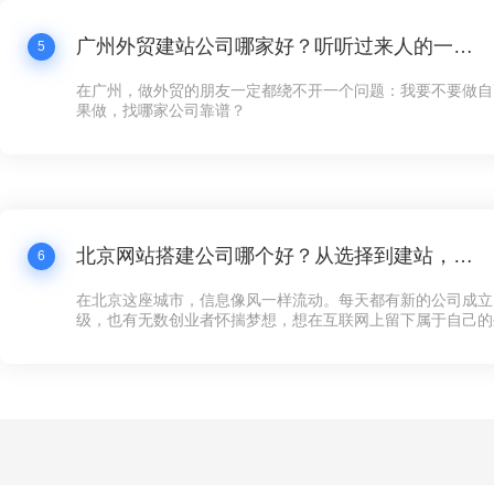
广州外贸建站公司哪家好？听听过来人的一点体会
5
在广州，做外贸的朋友一定都绕不开一个问题：我要不要做自
果做，找哪家公司靠谱？
北京网站搭建公司哪个好？从选择到建站，这些你必须知道的事
6
在北京这座城市，信息像风一样流动。每天都有新的公司成立
级，也有无数创业者怀揣梦想，想在互联网上留下属于自己的
多企业来说，第一步不是找到投资人，也不是租一个写字楼，
可以对外展示的“家”——网站。