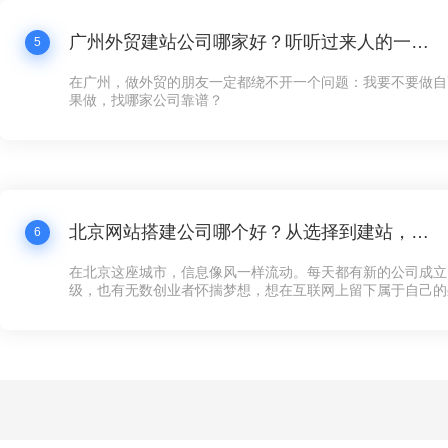
广州外贸建站公司哪家好？听听过来人的一点体会
5
在广州，做外贸的朋友一定都绕不开一个问题：我要不要做自
果做，找哪家公司靠谱？
北京网站搭建公司哪个好？从选择到建站，这些你必须知道的事
6
在北京这座城市，信息像风一样流动。每天都有新的公司成立
级，也有无数创业者怀揣梦想，想在互联网上留下属于自己的
多企业来说，第一步不是找到投资人，也不是租一个写字楼，
可以对外展示的“家”——网站。