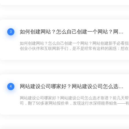
打水漂还冤！”这话听着耳熟不？现在连卖煎饼的大妈都搞起
个拿得出手的公司网站，还真不好意思说自己是“数字化企业”
如何创建网站？怎么自己创建一个网站？网站创建新手必看指南！
3
如何创建网站？怎么自己创建一个网站？网站创建新手必看指
创业小伙伴和互联网新手们，是不是经常有这样的困惑：想在
展示下自家的产品和服务，却苦于不知道如何下手创建网站？
天咱们就来聊聊这个话题——网站创建，让你看完之后，自己
手，快速搞定一个炫酷的网站！
网站建设公司哪家好？网站建设公司怎么选才靠谱？
4
网站建设公司哪家好？网站建设公司怎么选才靠谱？前几天帮
司，翻了50多家网站报价单，发现这行水深得能养鲸鱼——有的
全年维护，有的光设计费就要8万，看得人直犯迷糊。