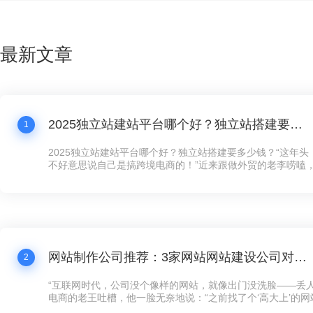
最新文章
2025独立站建站平台哪个好？独立站搭建要多少钱？
1
2025独立站建站平台哪个好？独立站搭建要多少钱？“这年
不好意思说自己是搞跨境电商的！”近来跟做外贸的老李唠嗑
跟我炫耀新上线的独立站，“以前在第三方平台卖货，规则都
量费贵得离谱，客户还留不住。现在自己搞个独立站，客户数
想怎么玩就怎么玩！”这话听着耳熟不？现在连卖手工艺品的
建独立站了，没个像样的网站，还真跟不上这波数字化浪潮。
网站制作公司推荐：3家网站网站建设公司对比，公司网站制作需要多少钱？
2
“互联网时代，公司没个像样的网站，就像出门没洗脸——丢人
电商的老王吐槽，他一脸无奈地说：“之前找了个‘高大上’的
司，花了五万大洋，结果网站卡得像蜗牛，客户点两下就跑了