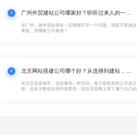
广州外贸建站公司哪家好？听听过来人的一点体会
5
在广州，做外贸的朋友一定都绕不开一个问题：我要不要做自
果做，找哪家公司靠谱？
北京网站搭建公司哪个好？从选择到建站，这些你必须知道的事
6
在北京这座城市，信息像风一样流动。每天都有新的公司成立
级，也有无数创业者怀揣梦想，想在互联网上留下属于自己的
多企业来说，第一步不是找到投资人，也不是租一个写字楼，
可以对外展示的“家”——网站。