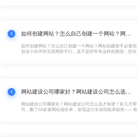
打水漂还冤！”这话听着耳熟不？现在连卖煎饼的大妈都搞起
个拿得出手的公司网站，还真不好意思说自己是“数字化企业”
如何创建网站？怎么自己创建一个网站？网站创建新手必看指南！
3
如何创建网站？怎么自己创建一个网站？网站创建新手必看指
创业小伙伴和互联网新手们，是不是经常有这样的困惑：想在
展示下自家的产品和服务，却苦于不知道如何下手创建网站？
天咱们就来聊聊这个话题——网站创建，让你看完之后，自己
手，快速搞定一个炫酷的网站！
网站建设公司哪家好？网站建设公司怎么选才靠谱？
4
网站建设公司哪家好？网站建设公司怎么选才靠谱？前几天帮
司，翻了50多家网站报价单，发现这行水深得能养鲸鱼——有的
全年维护，有的光设计费就要8万，看得人直犯迷糊。