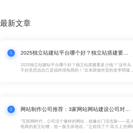
最新文章
2025独立站建站平台哪个好？独立站搭建要多少钱？
1
2025独立站建站平台哪个好？独立站搭建要多少钱？“这年
不好意思说自己是搞跨境电商的！”近来跟做外贸的老李唠嗑
跟我炫耀新上线的独立站，“以前在第三方平台卖货，规则都
量费贵得离谱，客户还留不住。现在自己搞个独立站，客户数
想怎么玩就怎么玩！”这话听着耳熟不？现在连卖手工艺品的
建独立站了，没个像样的网站，还真跟不上这波数字化浪潮。
网站制作公司推荐：3家网站网站建设公司对比，公司网站制作需要多少钱？
2
“互联网时代，公司没个像样的网站，就像出门没洗脸——丢人
电商的老王吐槽，他一脸无奈地说：“之前找了个‘高大上’的
司，花了五万大洋，结果网站卡得像蜗牛，客户点两下就跑了