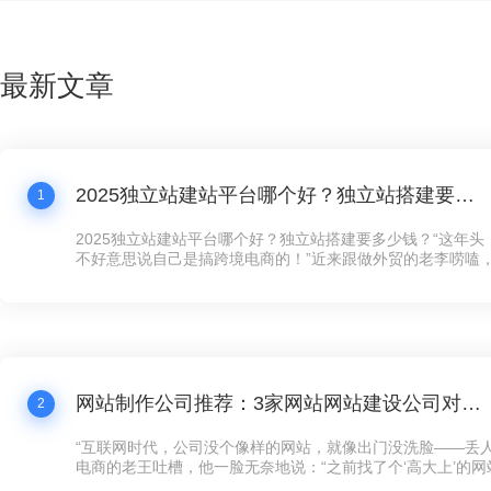
最新文章
2025独立站建站平台哪个好？独立站搭建要多少钱？
1
2025独立站建站平台哪个好？独立站搭建要多少钱？“这年
不好意思说自己是搞跨境电商的！”近来跟做外贸的老李唠嗑
跟我炫耀新上线的独立站，“以前在第三方平台卖货，规则都
量费贵得离谱，客户还留不住。现在自己搞个独立站，客户数
想怎么玩就怎么玩！”这话听着耳熟不？现在连卖手工艺品的
建独立站了，没个像样的网站，还真跟不上这波数字化浪潮。
网站制作公司推荐：3家网站网站建设公司对比，公司网站制作需要多少钱？
2
“互联网时代，公司没个像样的网站，就像出门没洗脸——丢人
电商的老王吐槽，他一脸无奈地说：“之前找了个‘高大上’的
司，花了五万大洋，结果网站卡得像蜗牛，客户点两下就跑了