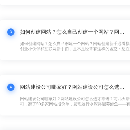
打水漂还冤！”这话听着耳熟不？现在连卖煎饼的大妈都搞起
个拿得出手的公司网站，还真不好意思说自己是“数字化企业”
如何创建网站？怎么自己创建一个网站？网站创建新手必看指南！
3
如何创建网站？怎么自己创建一个网站？网站创建新手必看指
创业小伙伴和互联网新手们，是不是经常有这样的困惑：想在
展示下自家的产品和服务，却苦于不知道如何下手创建网站？
天咱们就来聊聊这个话题——网站创建，让你看完之后，自己
手，快速搞定一个炫酷的网站！
网站建设公司哪家好？网站建设公司怎么选才靠谱？
4
网站建设公司哪家好？网站建设公司怎么选才靠谱？前几天帮
司，翻了50多家网站报价单，发现这行水深得能养鲸鱼——有的
全年维护，有的光设计费就要8万，看得人直犯迷糊。