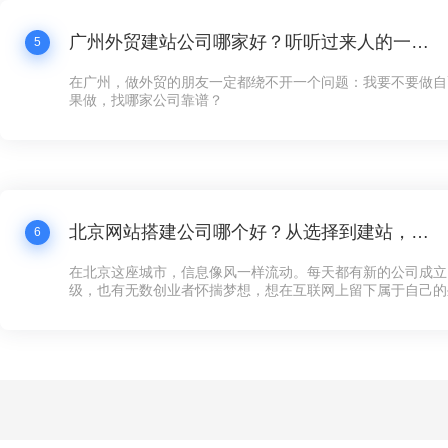
广州外贸建站公司哪家好？听听过来人的一点体会
5
在广州，做外贸的朋友一定都绕不开一个问题：我要不要做自
果做，找哪家公司靠谱？
北京网站搭建公司哪个好？从选择到建站，这些你必须知道的事
6
在北京这座城市，信息像风一样流动。每天都有新的公司成立
级，也有无数创业者怀揣梦想，想在互联网上留下属于自己的
多企业来说，第一步不是找到投资人，也不是租一个写字楼，
可以对外展示的“家”——网站。