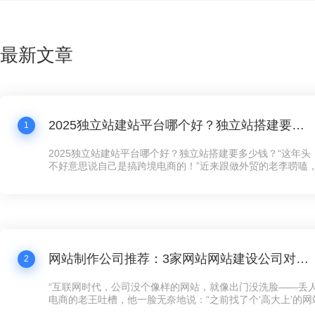
最新文章
2025独立站建站平台哪个好？独立站搭建要多少钱？
1
2025独立站建站平台哪个好？独立站搭建要多少钱？“这年
不好意思说自己是搞跨境电商的！”近来跟做外贸的老李唠嗑
跟我炫耀新上线的独立站，“以前在第三方平台卖货，规则都
量费贵得离谱，客户还留不住。现在自己搞个独立站，客户数
想怎么玩就怎么玩！”这话听着耳熟不？现在连卖手工艺品的
建独立站了，没个像样的网站，还真跟不上这波数字化浪潮。
网站制作公司推荐：3家网站网站建设公司对比，公司网站制作需要多少钱？
2
“互联网时代，公司没个像样的网站，就像出门没洗脸——丢人
电商的老王吐槽，他一脸无奈地说：“之前找了个‘高大上’的
司，花了五万大洋，结果网站卡得像蜗牛，客户点两下就跑了