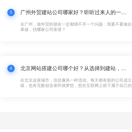
广州外贸建站公司哪家好？听听过来人的一点体会
5
在广州，做外贸的朋友一定都绕不开一个问题：我要不要做自
果做，找哪家公司靠谱？
北京网站搭建公司哪个好？从选择到建站，这些你必须知道的事
6
在北京这座城市，信息像风一样流动。每天都有新的公司成立
级，也有无数创业者怀揣梦想，想在互联网上留下属于自己的
多企业来说，第一步不是找到投资人，也不是租一个写字楼，
可以对外展示的“家”——网站。