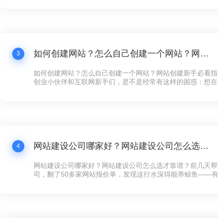
打水漂还冤！”这话听着耳熟不？现在连卖煎饼的大妈都搞起
个拿得出手的公司网站，还真不好意思说自己是“数字化企业”
如何创建网站？怎么自己创建一个网站？网站创建新手必看指南！
3
如何创建网站？怎么自己创建一个网站？网站创建新手必看指
创业小伙伴和互联网新手们，是不是经常有这样的困惑：想在
展示下自家的产品和服务，却苦于不知道如何下手创建网站？
天咱们就来聊聊这个话题——网站创建，让你看完之后，自己
手，快速搞定一个炫酷的网站！
网站建设公司哪家好？网站建设公司怎么选才靠谱？
4
网站建设公司哪家好？网站建设公司怎么选才靠谱？前几天帮
司，翻了50多家网站报价单，发现这行水深得能养鲸鱼——有的
全年维护，有的光设计费就要8万，看得人直犯迷糊。