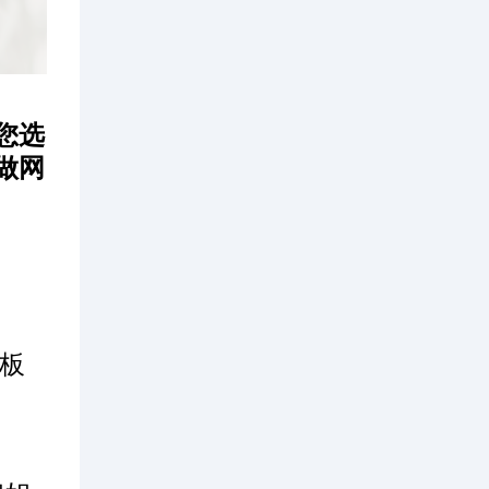
您选
做网
板