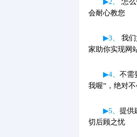
▶2、
怎么
会耐心教您
▶3、
我们
家助你实现网
▶4、
不需
我喔”，绝对不
▶5、
提供
切后顾之忧