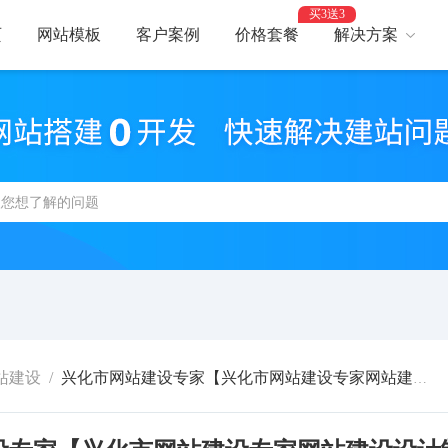
买3送3
页
网站模板
客户案例
价格套餐
解决方案
AI建站
网
智能建站，高效优化
助力
网站支付
网
报名、预约、支付
开启
百度优化
网
获客转化更轻松
精美
网站安全
高
防攻击，支持IPv6
建站
站建设
/
兴化市网站建设专家【兴化市网站建设专家网站建设设