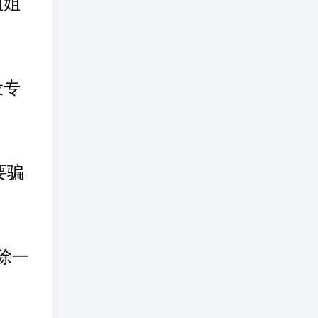
姐姐
设专
要骗
除一