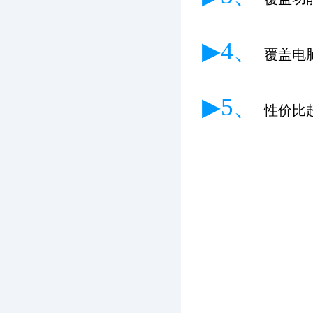
▶4、
覆盖电
▶5、
性价比