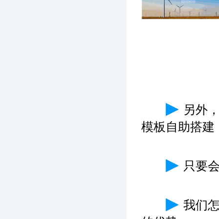
▶
另外
模板自助搭建
▶
只要
▶
我们