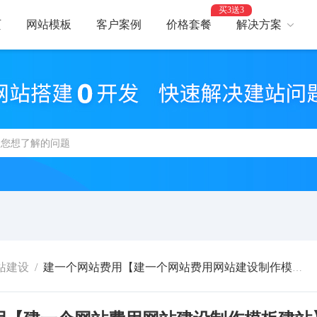
买3送3
页
网站模板
客户案例
价格套餐
解决方案
AI建站
网
智能建站，高效优化
助力
网站支付
网
报名、预约、支付
开启
百度优化
网
获客转化更轻松
精美
网站安全
高
防攻击，支持IPv6
建站
站建设
/
建一个网站费用【建一个网站费用网站建设制作模板建