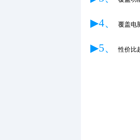
▶4、
覆盖电
▶5、
性价比