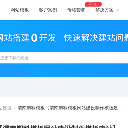
买3送3
页
网站模板
客户案例
价格套餐
解决方案
AI建站
网
智能建站，高效优化
助力
网站支付
网
报名、预约、支付
开启
百度优化
网
获客转化更轻松
精美
网站安全
高
防攻击，支持IPv6
建站
站建设
/
渭南塑料模板【渭南塑料模板网站建设制作模板建站】