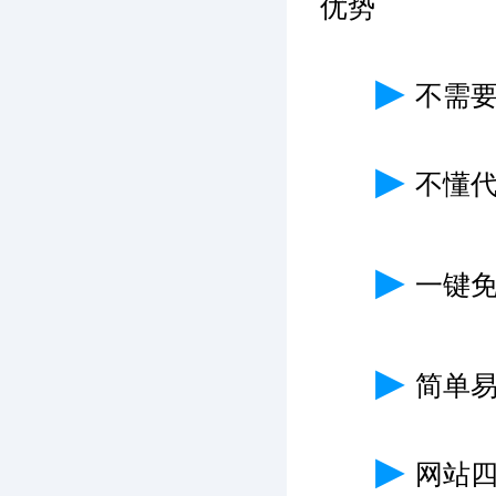
优势
▶
不需
▶
不懂
▶
一键免
▶
简单
▶
网站