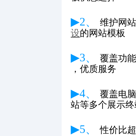
▶2、
维护网
设
的网站模板
▶3、
覆盖功
，优质服务
▶4、
覆盖电
站等多个展示终
▶5、
性价比