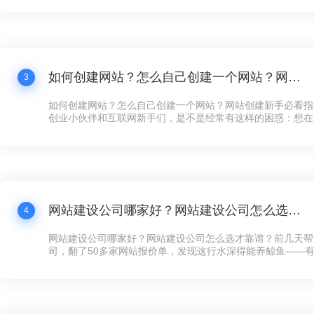
打水漂还冤！”这话听着耳熟不？现在连卖煎饼的大妈都搞起
个拿得出手的公司网站，还真不好意思说自己是“数字化企业”
如何创建网站？怎么自己创建一个网站？网站创建新手必看指南！
3
如何创建网站？怎么自己创建一个网站？网站创建新手必看指
创业小伙伴和互联网新手们，是不是经常有这样的困惑：想在
展示下自家的产品和服务，却苦于不知道如何下手创建网站？
天咱们就来聊聊这个话题——网站创建，让你看完之后，自己
手，快速搞定一个炫酷的网站！
网站建设公司哪家好？网站建设公司怎么选才靠谱？
4
网站建设公司哪家好？网站建设公司怎么选才靠谱？前几天帮
司，翻了50多家网站报价单，发现这行水深得能养鲸鱼——有的
全年维护，有的光设计费就要8万，看得人直犯迷糊。