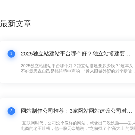
最新文章
2025独立站建站平台哪个好？独立站搭建要多少钱？
1
2025独立站建站平台哪个好？独立站搭建要多少钱？“这年
不好意思说自己是搞跨境电商的！”近来跟做外贸的老李唠嗑
跟我炫耀新上线的独立站，“以前在第三方平台卖货，规则都
量费贵得离谱，客户还留不住。现在自己搞个独立站，客户数
想怎么玩就怎么玩！”这话听着耳熟不？现在连卖手工艺品的
建独立站了，没个像样的网站，还真跟不上这波数字化浪潮。
网站制作公司推荐：3家网站网站建设公司对比，公司网站制作需要多少钱？
2
“互联网时代，公司没个像样的网站，就像出门没洗脸——丢人
电商的老王吐槽，他一脸无奈地说：“之前找了个‘高大上’的
司，花了五万大洋，结果网站卡得像蜗牛，客户点两下就跑了