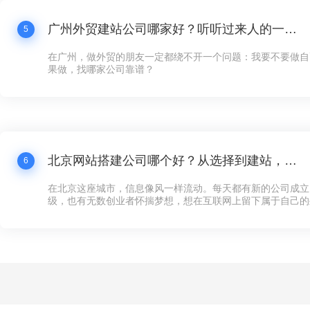
广州外贸建站公司哪家好？听听过来人的一点体会
5
在广州，做外贸的朋友一定都绕不开一个问题：我要不要做自
果做，找哪家公司靠谱？
北京网站搭建公司哪个好？从选择到建站，这些你必须知道的事
6
在北京这座城市，信息像风一样流动。每天都有新的公司成立
级，也有无数创业者怀揣梦想，想在互联网上留下属于自己的
多企业来说，第一步不是找到投资人，也不是租一个写字楼，
可以对外展示的“家”——网站。