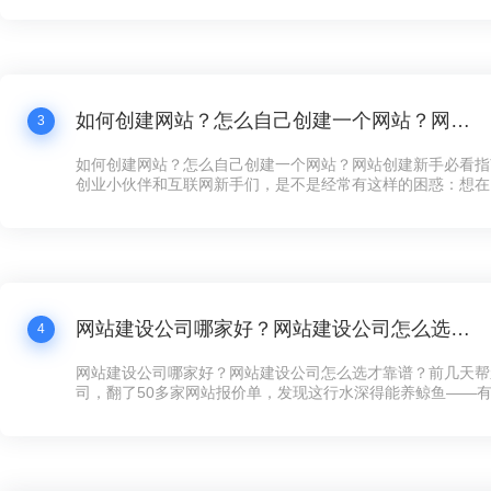
打水漂还冤！”这话听着耳熟不？现在连卖煎饼的大妈都搞起
个拿得出手的公司网站，还真不好意思说自己是“数字化企业”
如何创建网站？怎么自己创建一个网站？网站创建新手必看指南！
3
如何创建网站？怎么自己创建一个网站？网站创建新手必看指
创业小伙伴和互联网新手们，是不是经常有这样的困惑：想在
展示下自家的产品和服务，却苦于不知道如何下手创建网站？
天咱们就来聊聊这个话题——网站创建，让你看完之后，自己
手，快速搞定一个炫酷的网站！
网站建设公司哪家好？网站建设公司怎么选才靠谱？
4
网站建设公司哪家好？网站建设公司怎么选才靠谱？前几天帮
司，翻了50多家网站报价单，发现这行水深得能养鲸鱼——有的
全年维护，有的光设计费就要8万，看得人直犯迷糊。