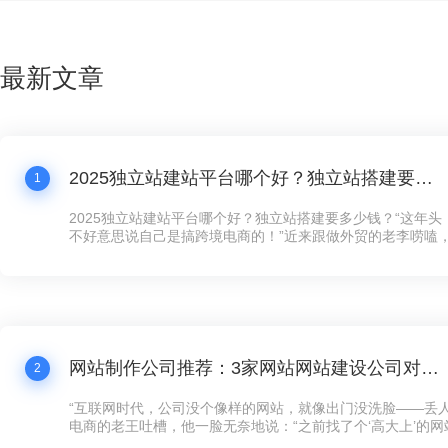
最新文章
2025独立站建站平台哪个好？独立站搭建要多少钱？
1
2025独立站建站平台哪个好？独立站搭建要多少钱？“这年
不好意思说自己是搞跨境电商的！”近来跟做外贸的老李唠嗑
跟我炫耀新上线的独立站，“以前在第三方平台卖货，规则都
量费贵得离谱，客户还留不住。现在自己搞个独立站，客户数
想怎么玩就怎么玩！”这话听着耳熟不？现在连卖手工艺品的
建独立站了，没个像样的网站，还真跟不上这波数字化浪潮。
网站制作公司推荐：3家网站网站建设公司对比，公司网站制作需要多少钱？
2
“互联网时代，公司没个像样的网站，就像出门没洗脸——丢人
电商的老王吐槽，他一脸无奈地说：“之前找了个‘高大上’的
司，花了五万大洋，结果网站卡得像蜗牛，客户点两下就跑了