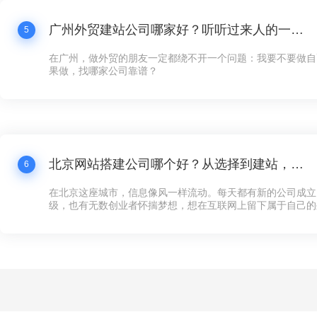
广州外贸建站公司哪家好？听听过来人的一点体会
5
在广州，做外贸的朋友一定都绕不开一个问题：我要不要做自
果做，找哪家公司靠谱？
北京网站搭建公司哪个好？从选择到建站，这些你必须知道的事
6
在北京这座城市，信息像风一样流动。每天都有新的公司成立
级，也有无数创业者怀揣梦想，想在互联网上留下属于自己的
多企业来说，第一步不是找到投资人，也不是租一个写字楼，
可以对外展示的“家”——网站。