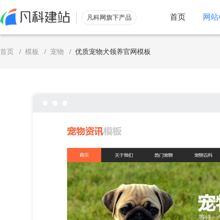
首页
网站
凡科网旗下产品
服务
首页
/
模板
/
宠物
/
优质宠物犬领养官网模板