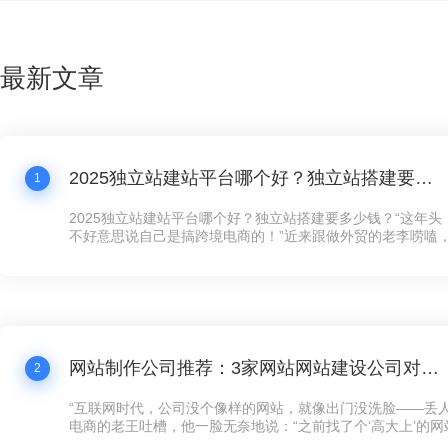
最新文章
2025独立站建站平台哪个好？独立站搭建要多少钱？
1
2025独立站建站平台哪个好？独立站搭建要多少钱？“这年
不好意思说自己是搞跨境电商的！”近来跟做外贸的老李唠嗑
跟我炫耀新上线的独立站，“以前在第三方平台卖货，规则都
量费贵得离谱，客户还留不住。现在自己搞个独立站，客户数
想怎么玩就怎么玩！”这话听着耳熟不？现在连卖手工艺品的
建独立站了，没个像样的网站，还真跟不上这波数字化浪潮。
网站制作公司推荐：3家网站网站建设公司对比，公司网站制作需要多少钱？
2
“互联网时代，公司没个像样的网站，就像出门没洗脸——丢人
电商的老王吐槽，他一脸无奈地说：“之前找了个‘高大上’的
司，花了五万大洋，结果网站卡得像蜗牛，客户点两下就跑了