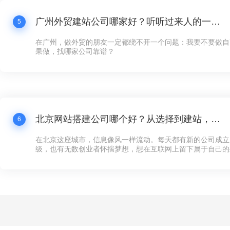
广州外贸建站公司哪家好？听听过来人的一点体会
5
在广州，做外贸的朋友一定都绕不开一个问题：我要不要做自
果做，找哪家公司靠谱？
北京网站搭建公司哪个好？从选择到建站，这些你必须知道的事
6
在北京这座城市，信息像风一样流动。每天都有新的公司成立
级，也有无数创业者怀揣梦想，想在互联网上留下属于自己的
多企业来说，第一步不是找到投资人，也不是租一个写字楼，
可以对外展示的“家”——网站。