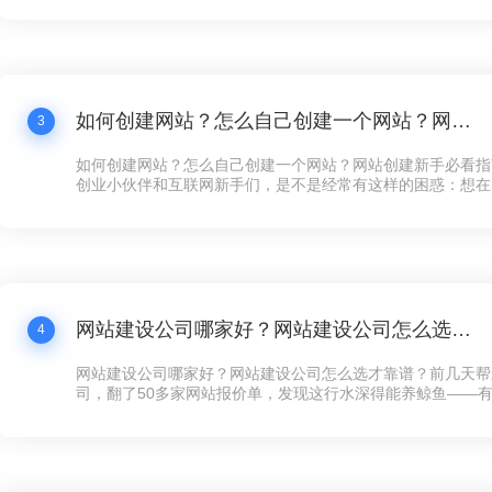
打水漂还冤！”这话听着耳熟不？现在连卖煎饼的大妈都搞起
个拿得出手的公司网站，还真不好意思说自己是“数字化企业”
如何创建网站？怎么自己创建一个网站？网站创建新手必看指南！
3
如何创建网站？怎么自己创建一个网站？网站创建新手必看指
创业小伙伴和互联网新手们，是不是经常有这样的困惑：想在
展示下自家的产品和服务，却苦于不知道如何下手创建网站？
天咱们就来聊聊这个话题——网站创建，让你看完之后，自己
手，快速搞定一个炫酷的网站！
网站建设公司哪家好？网站建设公司怎么选才靠谱？
4
网站建设公司哪家好？网站建设公司怎么选才靠谱？前几天帮
司，翻了50多家网站报价单，发现这行水深得能养鲸鱼——有的
全年维护，有的光设计费就要8万，看得人直犯迷糊。