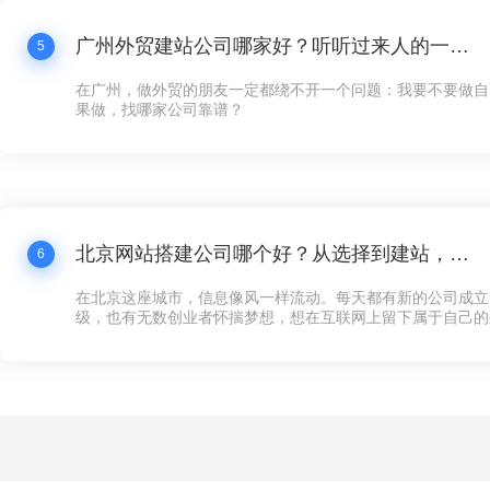
广州外贸建站公司哪家好？听听过来人的一点体会
5
在广州，做外贸的朋友一定都绕不开一个问题：我要不要做自
果做，找哪家公司靠谱？
北京网站搭建公司哪个好？从选择到建站，这些你必须知道的事
6
在北京这座城市，信息像风一样流动。每天都有新的公司成立
级，也有无数创业者怀揣梦想，想在互联网上留下属于自己的
多企业来说，第一步不是找到投资人，也不是租一个写字楼，
可以对外展示的“家”——网站。