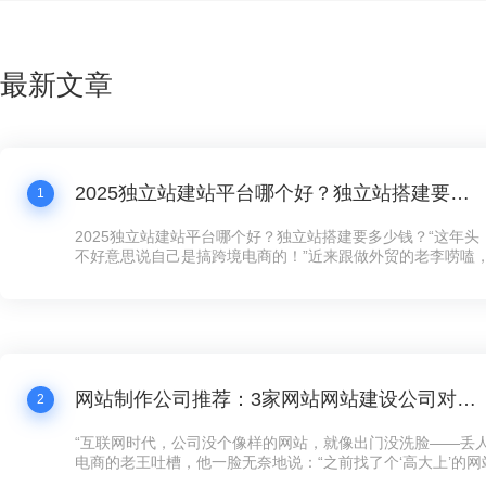
最新文章
2025独立站建站平台哪个好？独立站搭建要多少钱？
1
2025独立站建站平台哪个好？独立站搭建要多少钱？“这年
不好意思说自己是搞跨境电商的！”近来跟做外贸的老李唠嗑
跟我炫耀新上线的独立站，“以前在第三方平台卖货，规则都
量费贵得离谱，客户还留不住。现在自己搞个独立站，客户数
想怎么玩就怎么玩！”这话听着耳熟不？现在连卖手工艺品的
建独立站了，没个像样的网站，还真跟不上这波数字化浪潮。
网站制作公司推荐：3家网站网站建设公司对比，公司网站制作需要多少钱？
2
“互联网时代，公司没个像样的网站，就像出门没洗脸——丢人
电商的老王吐槽，他一脸无奈地说：“之前找了个‘高大上’的
司，花了五万大洋，结果网站卡得像蜗牛，客户点两下就跑了