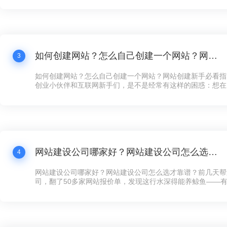
打水漂还冤！”这话听着耳熟不？现在连卖煎饼的大妈都搞起
个拿得出手的公司网站，还真不好意思说自己是“数字化企业”
如何创建网站？怎么自己创建一个网站？网站创建新手必看指南！
3
如何创建网站？怎么自己创建一个网站？网站创建新手必看指
创业小伙伴和互联网新手们，是不是经常有这样的困惑：想在
展示下自家的产品和服务，却苦于不知道如何下手创建网站？
天咱们就来聊聊这个话题——网站创建，让你看完之后，自己
手，快速搞定一个炫酷的网站！
网站建设公司哪家好？网站建设公司怎么选才靠谱？
4
网站建设公司哪家好？网站建设公司怎么选才靠谱？前几天帮
司，翻了50多家网站报价单，发现这行水深得能养鲸鱼——有的
全年维护，有的光设计费就要8万，看得人直犯迷糊。