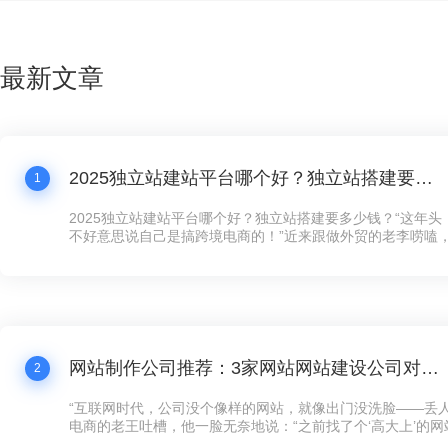
最新文章
2025独立站建站平台哪个好？独立站搭建要多少钱？
1
2025独立站建站平台哪个好？独立站搭建要多少钱？“这年
不好意思说自己是搞跨境电商的！”近来跟做外贸的老李唠嗑
跟我炫耀新上线的独立站，“以前在第三方平台卖货，规则都
量费贵得离谱，客户还留不住。现在自己搞个独立站，客户数
想怎么玩就怎么玩！”这话听着耳熟不？现在连卖手工艺品的
建独立站了，没个像样的网站，还真跟不上这波数字化浪潮。
网站制作公司推荐：3家网站网站建设公司对比，公司网站制作需要多少钱？
2
“互联网时代，公司没个像样的网站，就像出门没洗脸——丢人
电商的老王吐槽，他一脸无奈地说：“之前找了个‘高大上’的
司，花了五万大洋，结果网站卡得像蜗牛，客户点两下就跑了