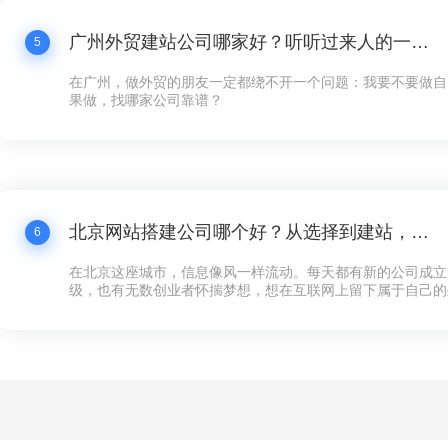
广州外贸建站公司哪家好？听听过来人的一点体会
5
在广州，做外贸的朋友一定都绕不开一个问题：我要不要做自
果做，找哪家公司靠谱？
北京网站搭建公司哪个好？从选择到建站，这些你必须知道的事
6
在北京这座城市，信息像风一样流动。每天都有新的公司成立
级，也有无数创业者怀揣梦想，想在互联网上留下属于自己的
多企业来说，第一步不是找到投资人，也不是租一个写字楼，
可以对外展示的“家”——网站。