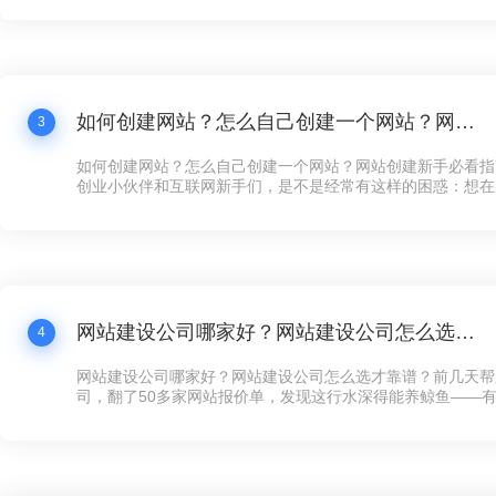
打水漂还冤！”这话听着耳熟不？现在连卖煎饼的大妈都搞起
个拿得出手的公司网站，还真不好意思说自己是“数字化企业”
如何创建网站？怎么自己创建一个网站？网站创建新手必看指南！
3
如何创建网站？怎么自己创建一个网站？网站创建新手必看指
创业小伙伴和互联网新手们，是不是经常有这样的困惑：想在
展示下自家的产品和服务，却苦于不知道如何下手创建网站？
天咱们就来聊聊这个话题——网站创建，让你看完之后，自己
手，快速搞定一个炫酷的网站！
网站建设公司哪家好？网站建设公司怎么选才靠谱？
4
网站建设公司哪家好？网站建设公司怎么选才靠谱？前几天帮
司，翻了50多家网站报价单，发现这行水深得能养鲸鱼——有的
全年维护，有的光设计费就要8万，看得人直犯迷糊。