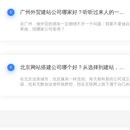
广州外贸建站公司哪家好？听听过来人的一点体会
5
在广州，做外贸的朋友一定都绕不开一个问题：我要不要做自
果做，找哪家公司靠谱？
北京网站搭建公司哪个好？从选择到建站，这些你必须知道的事
6
在北京这座城市，信息像风一样流动。每天都有新的公司成立
级，也有无数创业者怀揣梦想，想在互联网上留下属于自己的
多企业来说，第一步不是找到投资人，也不是租一个写字楼，
可以对外展示的“家”——网站。