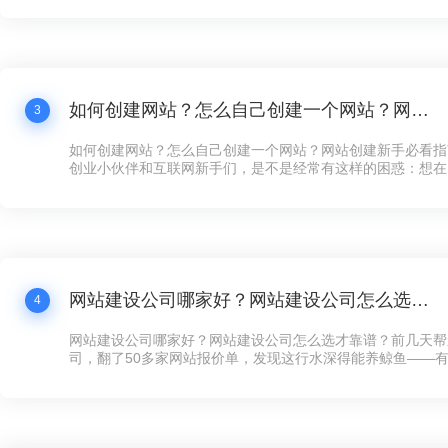
打水漂还冤！”这话听着耳熟不？现在连卖煎饼的大妈都搞起
个拿得出手的公司网站，还真不好意思说自己是“数字化企业”
如何创建网站？怎么自己创建一个网站？网站创建新手必看指南！
3
如何创建网站？怎么自己创建一个网站？网站创建新手必看指
创业小伙伴和互联网新手们，是不是经常有这样的困惑：想在
展示下自家的产品和服务，却苦于不知道如何下手创建网站？
天咱们就来聊聊这个话题——网站创建，让你看完之后，自己
手，快速搞定一个炫酷的网站！
网站建设公司哪家好？网站建设公司怎么选才靠谱？
4
网站建设公司哪家好？网站建设公司怎么选才靠谱？前几天帮
司，翻了50多家网站报价单，发现这行水深得能养鲸鱼——有的
全年维护，有的光设计费就要8万，看得人直犯迷糊。