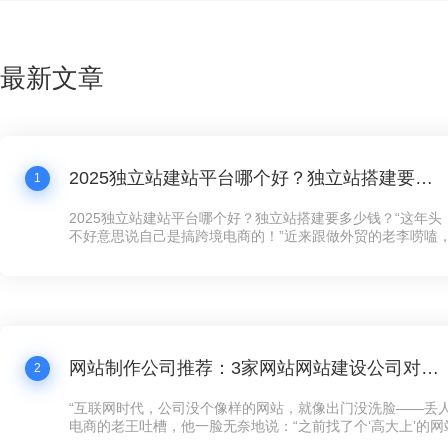
最新文章
2025独立站建站平台哪个好？独立站搭建要多少钱？
1
2025独立站建站平台哪个好？独立站搭建要多少钱？“这年
不好意思说自己是搞跨境电商的！”近来跟做外贸的老李唠嗑
跟我炫耀新上线的独立站，“以前在第三方平台卖货，规则都
量费贵得离谱，客户还留不住。现在自己搞个独立站，客户数
想怎么玩就怎么玩！”这话听着耳熟不？现在连卖手工艺品的
建独立站了，没个像样的网站，还真跟不上这波数字化浪潮。
网站制作公司推荐：3家网站网站建设公司对比，公司网站制作需要多少钱？
2
“互联网时代，公司没个像样的网站，就像出门没洗脸——丢人
电商的老王吐槽，他一脸无奈地说：“之前找了个‘高大上’的
司，花了五万大洋，结果网站卡得像蜗牛，客户点两下就跑了