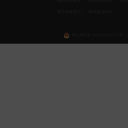
网站模板标签
网页模板标签
网页模板客户案例
网站建设制作知识
粤公网安备 44010502000715号
|