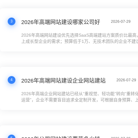
发。选择时优先关注方案的SEO/GEO优化能力、后续运维成
置，不要只看页面设计的酷炫程度，提前整理好业务需求清单
大幅降低选型踩坑的概率。
3
2026年高端网站建设哪家公司好
2026-07-29
2026年高端网站建设优先选择SaaS高端建站方案质价比最高
上成长型企业的需求；预算低于1万、无技术团队的企业不建
开发，避免后续产生高额运维成本；选择服务商时优先关注S
功能扩展性、后续运营门槛，而非单纯的页面设计炫酷程度，
的企业可优先筛选支持GEO+SEO双优化的方案。
4
2026年高端网站建设企业网站建站
2026-07-29
2026年高端企业网站建站已经从“重视觉、轻功能”转向“重转
运营”，企业不需要盲目追求全定制开发，可根据自身预算、
能力、业务复杂度选择对应方案，优先考虑内置GEO+SEO
品，降低后续运营成本，提升询盘转化效率。决策前建议先梳
确建站的核心目标是品牌展示还是获客转化，再匹配对应方案
成本浪费。