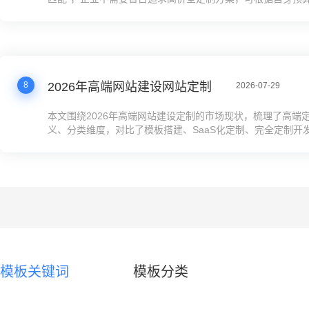
业务需求选择合适的建站方案，优先配置GEO+SEO功能，
转化率，降低获客成本。当前SaaS高配方案的功能完善度已经
上的中高端企业建站需求，成本仅为全定制方案的1/20，运
高，是大部分企业的优先选择。
8
2026年高端网站建设网站定制
2026-07-29
本文围绕2026年高端网站建设定制的市场现状，梳理了高端
义、分类维度，对比了模板搭建、SaaS化定制、完全定制开
本、周期、适配场景及风险，给出了预算、周期、技术能力、
维度的决策判断标准，结合真实企业案例说明不同方案的优劣
高端定制站的适配人群、解决的核心问题、价格区间、搭建流
答，帮助企业结合自身需求选择高匹配度的高端网站定制方案
成本浪费。
模板关键词
模板分类