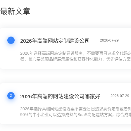
最新文章
1
2026年高端网站定制建设公司
2026-07-29
2026年选择高端网站定制建设服务，不需要盲目追求全代码
餐，核心要兼顾品牌展示属性和获客转化能力，优先评估方案的
化能力、运维成本、迭代效率，结合自身预算、上线周期、技
务复杂度做匹配。预算有限的成长型企业可优先选择SaaS平
案，在控制成本的同时满足高端展示和获客需求，有极特殊业
企业再考虑全定制开发。
2
2026年高端的网站建设公司哪家好
2026-07-29
2026年选择高端网站建设方案不需要盲目追求高价定制或者
90%的中小企业可以选择成熟的SaaS高配建站方案，综合成
快、运维更省心；有技术团队且需要对接内部系统的企业可以
发；年营收5000万以上、业务逻辑极其复杂的集团型企业再