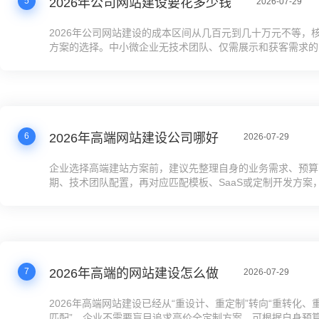
5
2026年公司网站建设要花多少钱
2026-07-29
2026年公司网站建设的成本区间从几百元到几十万元不等，
方案的选择。中小微企业无技术团队、仅需展示和获客需求的
698-5998元的SaaS建站方案，性价比最高；有临时展示需求
3000元的模板建站；有技术团队需要深度定制的可以选开源
发，成本在2万元到几十万元不等。企业做预算时要把后续的内
优化等长期成本考虑在内，避免陷入低价陷阱。
6
2026年高端网站建设公司哪好
2026-07-29
企业选择高端建站方案前，建议先整理自身的业务需求、预算
期、技术团队配置，再对应匹配模板、SaaS或定制开发方案
“高端”的噱头，优先评估方案的获客能力、运维成本和长期运
及跨区域或海外业务，要提前确认方案是否自带GEO、多语
擎的优化功能，避免上线后再调整产生额外成本。
7
2026年高端的网站建设怎么做
2026-07-29
2026年高端网站建设已经从“重设计、重定制”转向“重转化、
匹配”，企业不需要盲目追求高价全定制方案，可根据自身预