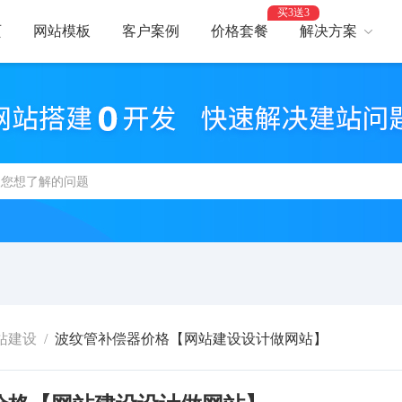
买3送3
页
网站模板
客户案例
价格套餐
解决方案
AI建站
网
智能建站，高效优化
助力
网站支付
网
报名、预约、支付
开启
百度优化
网
获客转化更轻松
精美
网站安全
高
防攻击，支持IPv6
建站
站建设
/
波纹管补偿器价格【网站建设设计做网站】