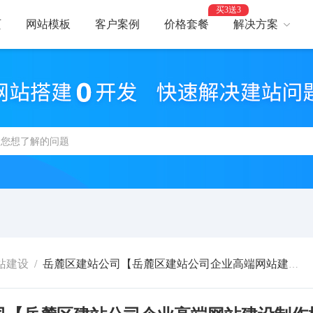
买3送3
页
网站模板
客户案例
价格套餐
解决方案
AI建站
网
智能建站，高效优化
助力
网站支付
网
报名、预约、支付
开启
百度优化
网
获客转化更轻松
精美
网站安全
高
防攻击，支持IPv6
建站
站建设
/
岳麓区建站公司【岳麓区建站公司企业高端网站建设制