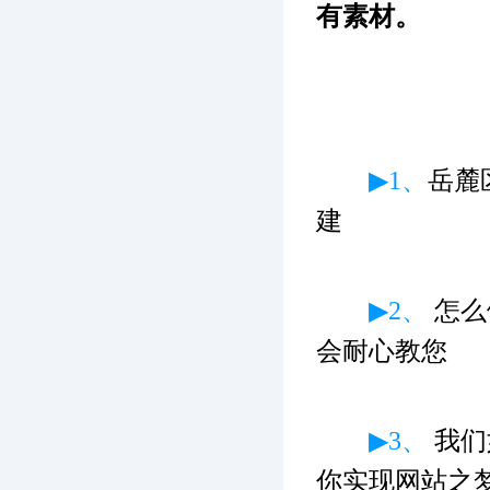
有素材。
▶1、
岳麓
建
▶2、
怎么
会耐心教您
▶3、
我们
你实现网站之