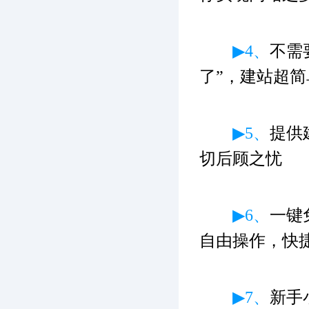
▶4、
不需
了”，建站超简
▶5、
提供
切后顾之忧
▶6、
一键
自由操作，快
▶7、
新手