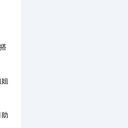
搭
姐姐
司助