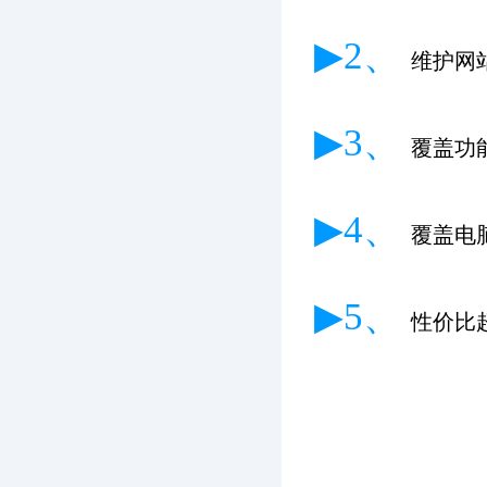
▶2、
维护网
▶3、
覆盖功
▶4、
覆盖电
▶5、
性价比