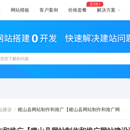
买3送3
页
网站模板
客户案例
价格套餐
解决方案
AI建站
网
智能建站，高效优化
助力
网站支付
网
报名、预约、支付
开启
百度优化
网
获客转化更轻松
精美
网站安全
高
防攻击，支持IPv6
建站
站建设
/
稷山县网站制作和推广【稷山县网站制作和推广网站建