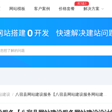
买3送3
页
网站模板
客户案例
价格套餐
解决方案
AI建站
网
智能建站，高效优化
助力
网站支付
网
报名、预约、支付
开启
百度优化
网
获客转化更轻松
精美
网站安全
高
防攻击，支持IPv6
建站
站建设
/
八宿县网站建设服务【八宿县网站建设服务网站建设设