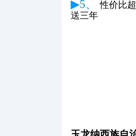
▶5、
性价比
送三年
玉龙纳西族自