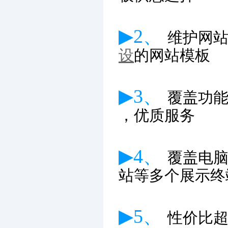
▶2、
维护网
设
的网站模板
▶3、
覆盖功
，优质服务
▶4、
覆盖电
站等多个展示终
▶5、
性价比