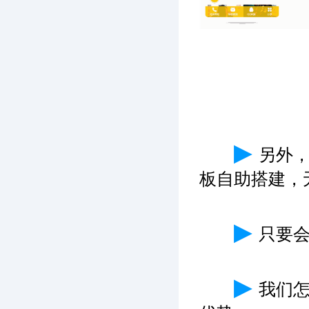
▶
另外
板自助搭建，
▶
只要
▶
我们