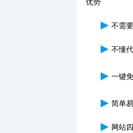
优势
▶
不需
▶
不懂
▶
一键免
▶
简单
▶
网站