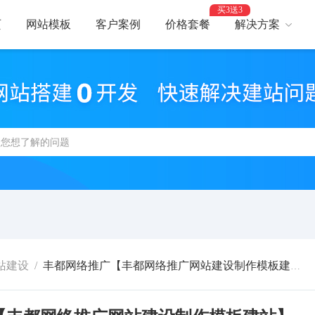
买3送3
页
网站模板
客户案例
价格套餐
解决方案
AI建站
网
智能建站，高效优化
助力
网站支付
网
报名、预约、支付
开启
百度优化
网
获客转化更轻松
精美
网站安全
高
防攻击，支持IPv6
建站
站建设
/
丰都网络推广【丰都网络推广网站建设制作模板建站】