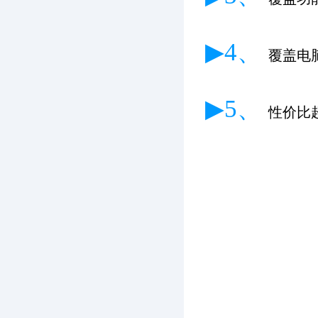
▶4、
覆盖电
▶5、
性价比