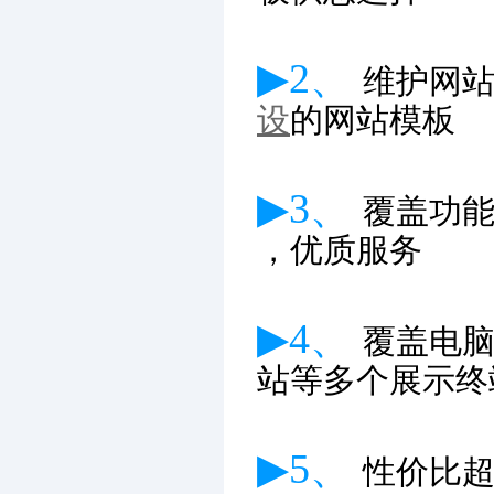
▶2、
维护网
设
的网站模板
▶3、
覆盖功
，优质服务
▶4、
覆盖电
站等多个展示终
▶5、
性价比