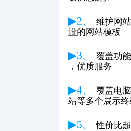
▶2、
维护网
设
的网站模板
▶3、
覆盖功
，优质服务
▶4、
覆盖电
站等多个展示终
▶5、
性价比