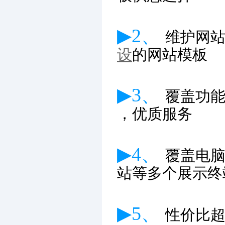
▶2、
维护网
设
的网站模板
▶3、
覆盖功
，优质服务
▶4、
覆盖电
站等多个展示终
▶5、
性价比