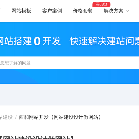
买3送3
页
网站模板
客户案例
价格套餐
解决方案
AI建站
网
智能建站，高效优化
助力
网站支付
网
报名、预约、支付
开启
百度优化
网
获客转化更轻松
精美
网站安全
高
防攻击，支持IPv6
建站
站建设
/
西和网站开发【网站建设设计做网站】