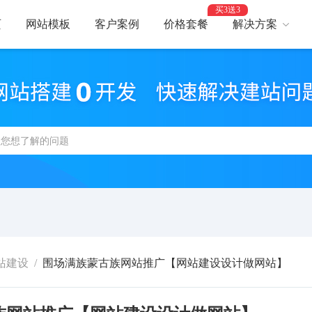
买3送3
页
网站模板
客户案例
价格套餐
解决方案
AI建站
网
智能建站，高效优化
助力
网站支付
网
报名、预约、支付
开启
百度优化
网
获客转化更轻松
精美
网站安全
高
防攻击，支持IPv6
建站
站建设
/
围场满族蒙古族网站推广【网站建设设计做网站】