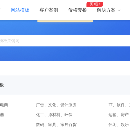
买3送3
页
网站模板
客户案例
价格套餐
解决方案
服务繁忙，请稍后再试。
AI建站
网
智能建站，高效优化
助力
网站支付
网
报名、预约、支付
开启
百度优化
网
获客转化更轻松
精美
板
网站安全
高
防攻击，支持IPv6
建站
电商
广告、文化、设计服务
IT、软件
器
化工、原材料、环保
运输、房产
数码、家具、家居百货
休闲、娱乐