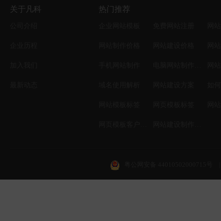
关于凡科
热门推荐
公司介绍
企业网站模板
免费网站注册
网站
企业历程
网站制作价格
网站建设价格
网站
加入我们
手机网站制作
电脑网站制作设计
网站
最新动态
域名使用解析
网站建设方案
如何
网站模板标签
网页模板标签
网页模板客户案例
网站建设制作知识
粤公网安备 44010502000715号
|