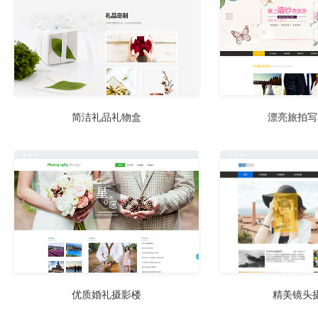
简洁礼品礼物盒
漂亮旅拍写
优质婚礼摄影楼
精美镜头