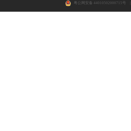
粤公网安备 44010502000715号
|