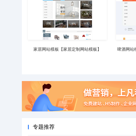
家居网站模板【家居定制网站模板】
啤酒网站
专题推荐