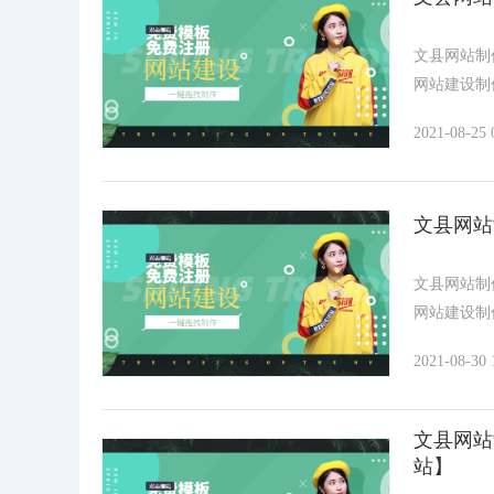
文县网站制
网站建设制
户建站之选
2021-08-25 
站，3000
文县网站
文县网站制
网站建设制
户建站之选
2021-08-30 
站，3000
文县网站
站】