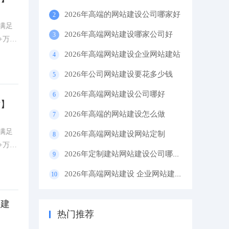
2026年高端的网站建设公司哪家好
满足
2026年高端网站建设哪家公司好
+万用
在线建
2026年高端网站建设企业网站建站
2026年公司网站建设要花多少钱
2026年高端网站建设公司哪好
站】
2026年高端的网站建设怎么做
满足
2026年高端网站建设网站定制
+万用
2026年定制建站网站建设公司哪家好
在线建
2026年高端网站建设 企业网站建站哪家好
板建
热门推荐