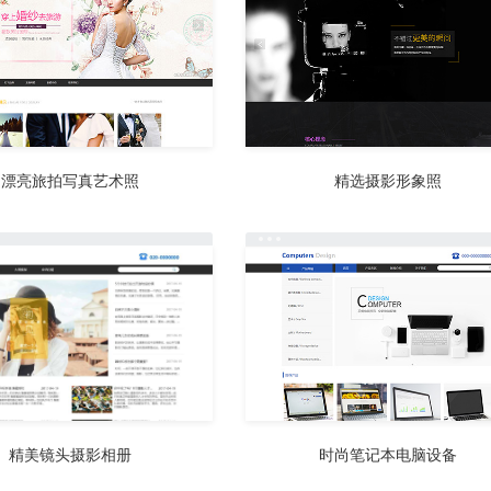
漂亮旅拍写真艺术照
精选摄影形象照
精美镜头摄影相册
时尚笔记本电脑设备