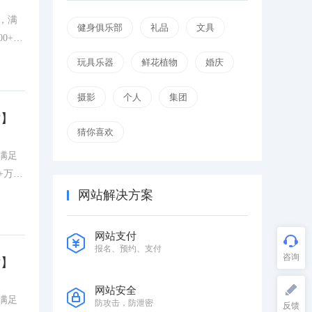
，满
健身俱乐部
礼品
文具
0+万
础在线
玩具乐器
鲜花植物
婚庆
摄影
个人
集团
站】
猜你喜欢
满足
+万用
在线建
网站解决方案
网站支付
报名、预约、支付
站】
网站安全
满足
防攻击，防泄密