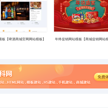
模板【啤酒商城官网网站模板】
年终促销网站模板【商城促销网站