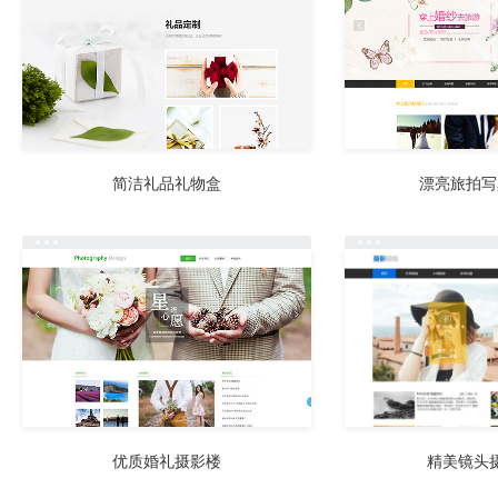
简洁礼品礼物盒
漂亮旅拍写
优质婚礼摄影楼
精美镜头