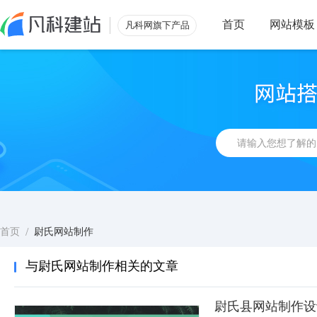
首页
网站模板
凡科网旗下产品
/
首页
尉氏网站制作
与尉氏网站制作相关的文章
尉氏县网站制作设