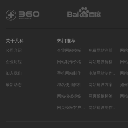
关于凡科
热门推荐
公司介绍
企业网站模板
免费网站注册
网站
企业历程
网站制作价格
网站建设价格
网站
加入我们
手机网站制作
电脑网站制作设计
网站
最新动态
域名使用解析
网站建设方案
如何
网站模板标签
网页模板标签
网页模板客户案例
网站建设制作知识