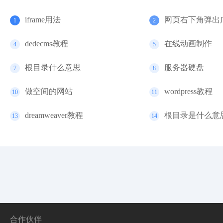
iframe用法
网页右下角弹出
1
2
dedecms教程
在线动画制作
4
5
根目录什么意思
服务器硬盘
7
8
做空间的网站
wordpress教程
10
11
dreamweaver教程
根目录是什么意
13
14
合作伙伴