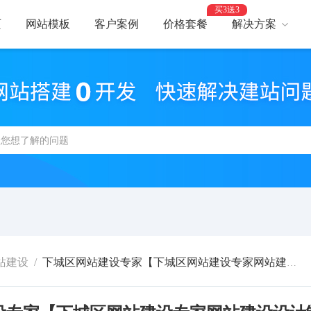
买3送3
页
网站模板
客户案例
价格套餐
解决方案
AI建站
网
智能建站，高效优化
助力
网站支付
网
报名、预约、支付
开启
百度优化
网
获客转化更轻松
精美
网站安全
高
防攻击，支持IPv6
建站
站建设
/
下城区网站建设专家【下城区网站建设专家网站建设设