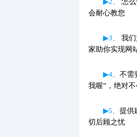
▶2、
怎么
会耐心教您
▶3、
我们
家助你实现网
▶4、
不需
我喔”，绝对不
▶5、
提供
切后顾之忧