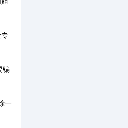
姐姐
设专
要骗
除一