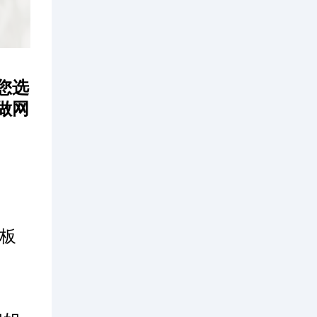
您选
做网
板