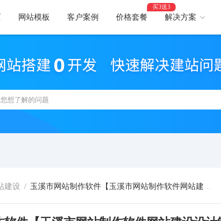
买3送3
页
网站模板
客户案例
价格套餐
解决方案
AI建站
网
智能建站，高效优化
助力
网站支付
网
报名、预约、支付
开启
百度优化
网
获客转化更轻松
精美
网站安全
高
防攻击，支持IPv6
建站
站建设
/
玉溪市网站制作软件【玉溪市网站制作软件网站建设设