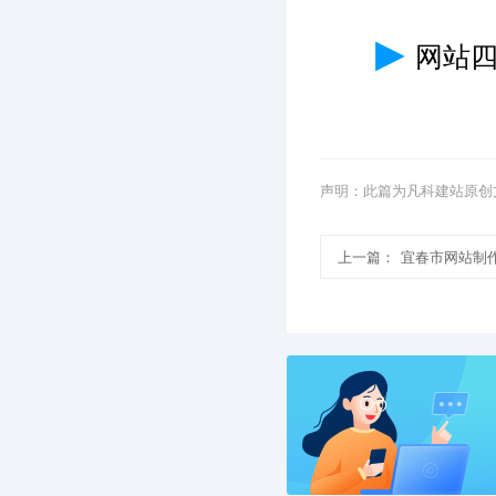
▶
网站
声明：此篇为凡科建站原创
上一篇：
宜春市网站制