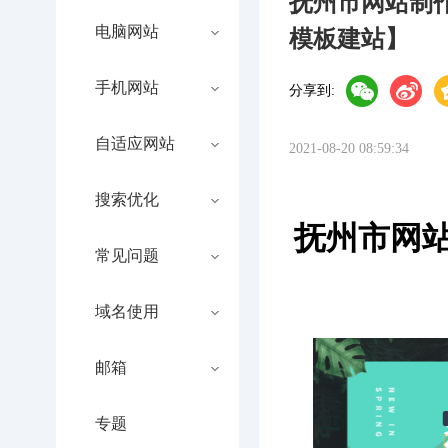
抚州市网站制
电脑网站
模板建站】
手机网站
分享到:
自适应网站
2021-08-20 08:59:34
搜索优化
抚州市网
常见问题
域名使用
邮箱
专题