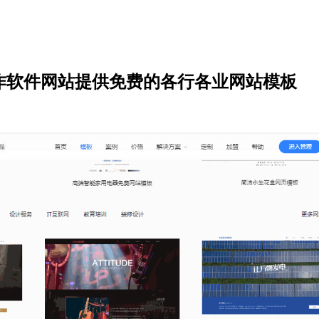
作软件网站提供免费的各行各业网站模板