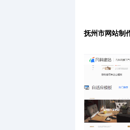
抚州市网站制