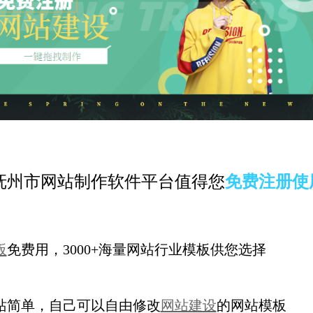
抚州市网站制作软件平台值得您
免费注册使
板
免费用，3000+海量网站行业模板供您选择
站简单，自己可以自由修改
网站建设
的网站模板