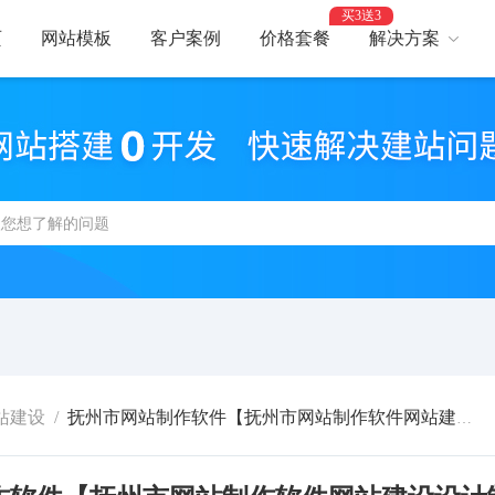
买3送3
页
网站模板
客户案例
价格套餐
解决方案
AI建站
网
智能建站，高效优化
助力
网站支付
网
报名、预约、支付
开启
百度优化
网
获客转化更轻松
精美
网站安全
高
防攻击，支持IPv6
建站
站建设
/
抚州市网站制作软件【抚州市网站制作软件网站建设设