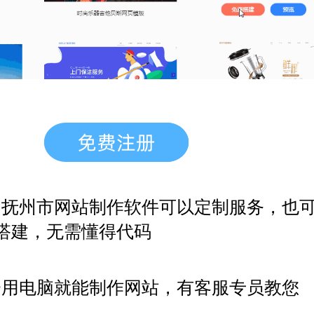
，抚州市网站制作软件
可以定制服务，也
搭建，无需懂得代码
会用电脑就能制作网站，有客服专员教您