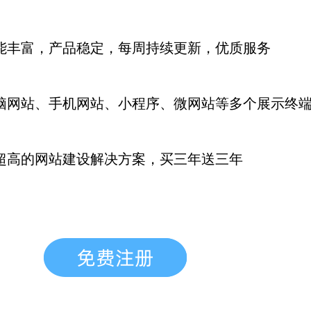
能丰富，产品稳定，每周持续更新
，优质服务
脑网站、手机网站、小程序、微网站等多个展示终
超高的网站建设解决方案，买三年送三年