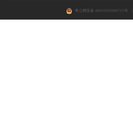
粤公网安备 44010502000715号
|