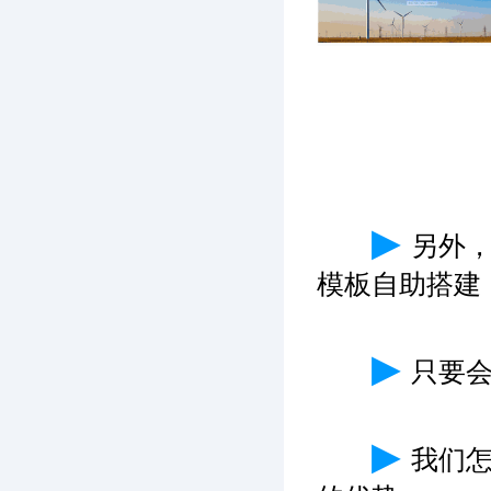
▶
另外
模板自助搭建
▶
只要
▶
我们