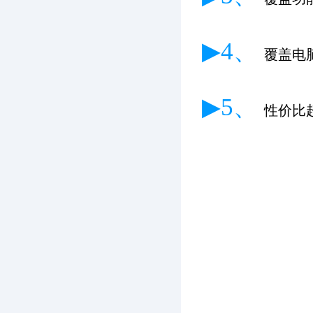
▶4、
覆盖电
▶5、
性价比