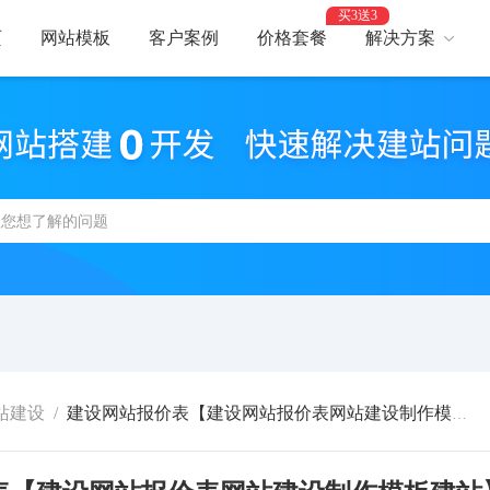
买3送3
页
网站模板
客户案例
价格套餐
解决方案
AI建站
网
智能建站，高效优化
助力
网站支付
网
报名、预约、支付
开启
百度优化
网
获客转化更轻松
精美
网站安全
高
防攻击，支持IPv6
建站
站建设
/
建设网站报价表【建设网站报价表网站建设制作模板建