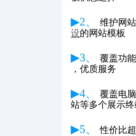
▶2、
维护网
设
的网站模板
▶3、
覆盖功
，优质服务
▶4、
覆盖电
站等多个展示终
▶5、
性价比