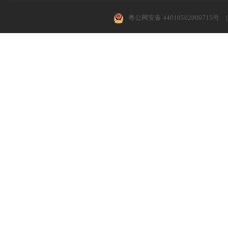
粤公网安备 44010502000715号
|