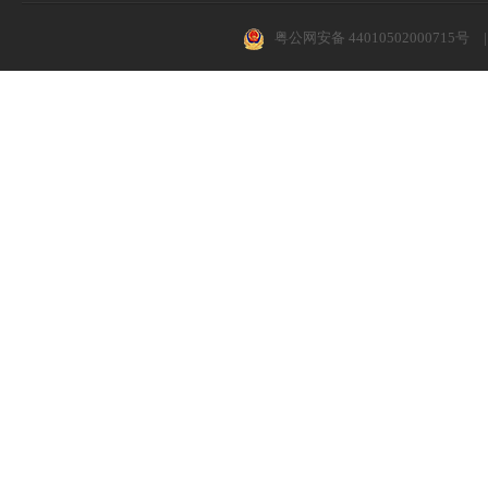
粤公网安备 44010502000715号
|