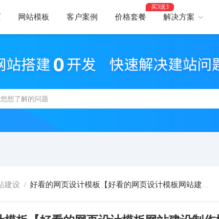
买3送3
页
网站模板
客户案例
价格套餐
解决方案
AI建站
网
智能建站，高效优化
助力
网站支付
网
报名、预约、支付
开启
百度优化
网
获客转化更轻松
精美
网站安全
高
防攻击，支持IPv6
建站
站建设
/
好看的网页设计模板【好看的网页设计模板网站建设制