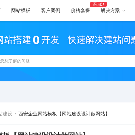
买3送3
页
网站模板
客户案例
价格套餐
解决方案
AI建站
网
智能建站，高效优化
助力
网站支付
网
报名、预约、支付
开启
百度优化
网
获客转化更轻松
精美
网站安全
高
防攻击，支持IPv6
建站
站建设
/
西安企业网站模板【网站建设设计做网站】