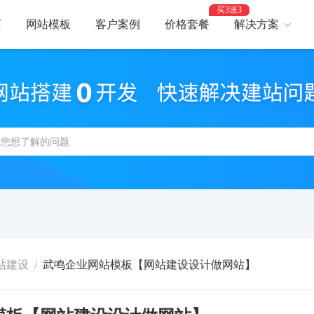
买3送3
页
网站模板
客户案例
价格套餐
解决方案
AI建站
网
智能建站，高效优化
助力
网站支付
网
报名、预约、支付
开启
百度优化
网
获客转化更轻松
精美
网站安全
高
防攻击，支持IPv6
建站
站建设
/
武鸣企业网站模板【网站建设设计做网站】